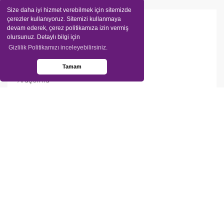
Size daha iyi hizmet verebilmek için sitemizde
çerezler kullanıyoruz. Sitemizi kullanmaya
Hızlı Menü
devam ederek, çerez politikamıza izin vermiş
olursunuz. Detaylı bilgi için
Gizlilik Politikamızı inceleyebilirsiniz.
Blog Kategorileri
Tamam
Araştırma
Ekonomik Kriz
Gençlik
İş Dünyası
Korona Günleri