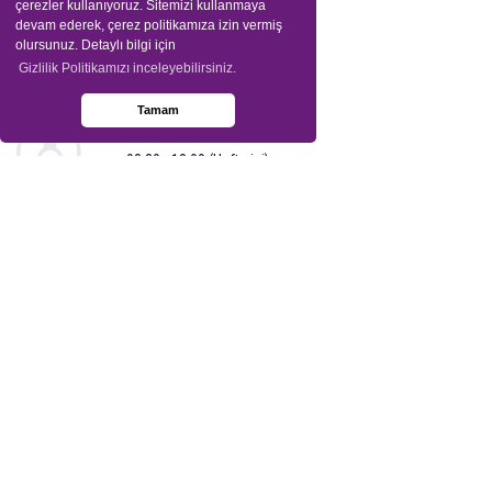
çerezler kullanıyoruz. Sitemizi kullanmaya
devam ederek, çerez politikamıza izin vermiş
olursunuz. Detaylı bilgi için
Gizlilik Politikamızı inceleyebilirsiniz.
Tamam
Bize Ulaşın
08:30 - 18:00 (Hafta içi)
+90 216 325 97 95
info@sia-insight.com
Lokasyon
Ataköy 7-8-9-10. Kısım Mah. Çobançeşme E-5 Yan
Yol Cad. Ataköy Towers A Blok No: 20 /1 İç Kapı No:
109 Bakırköy 34158 İstanbul
Biz Kimiz?
Neler Yapıyoruz?