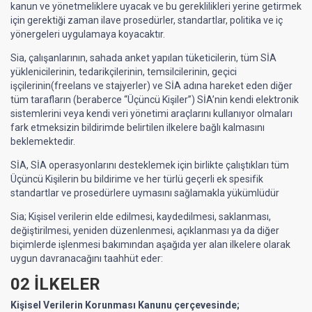
kanun ve yönetmeliklere uyacak ve bu gereklilikleri yerine getirmek
için gerektiği zaman ilave prosedürler, standartlar, politika ve iç
yönergeleri uygulamaya koyacaktır.
Sia, çalışanlarının, sahada anket yapılan tüketicilerin, tüm SİA
yüklenicilerinin, tedarikçilerinin, temsilcilerinin, geçici
işçilerinin(freelans ve stajyerler) ve SİA adına hareket eden diğer
tüm tarafların (beraberce “Üçüncü Kişiler”) SİA’nin kendi elektronik
sistemlerini veya kendi veri yönetimi araçlarını kullanıyor olmaları
fark etmeksizin bildirimde belirtilen ilkelere bağlı kalmasını
beklemektedir.
SİA, SİA operasyonlarını desteklemek için birlikte çalıştıkları tüm
Üçüncü Kişilerin bu bildirime ve her türlü geçerli ek spesifik
standartlar ve prosedürlere uymasını sağlamakla yükümlüdür
Sia; Kişisel verilerin elde edilmesi, kaydedilmesi, saklanması,
değiştirilmesi, yeniden düzenlenmesi, açıklanması ya da diğer
biçimlerde işlenmesi bakımından aşağıda yer alan ilkelere olarak
uygun davranacağını taahhüt eder:
02 İLKELER
Kişisel Verilerin Korunması Kanunu çerçevesinde;