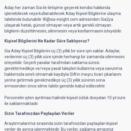
Aday her zaman Sia ile iletişime geçerek kendisi hakkında
işlenebilecek veya kullanabilecek Aday Kişisel Bilgilerine ulaşma
talebinde bulunabilir.
IK@sia-insight.com
adresinden Sia2ya
ulaşarak hatalı, güncel olmayan veya artık gerekli olmayan
bilgilerin düzeltilmesini, silinmesini veya kısıtlanmasını isteyebilir.
Kişisel Bilgilerini Ne Kadar Süre Saklıyoruz?
Sia Aday Kişisel Bilgilerini üç (3) yıllık bir süre için saklar. Adaylar,
verilerinin üç (3) yıllık süre içinde herhangi bir zamanda silinmesini
isteyebilir. Geçerli yasalar tarafından saklama süresi
gerektirmedikçe ve/veya yasal talepleri kullanma veya savunma
hakkımızla sınırlı olmamak kaydıyla SİA’ın meşru ticari çıkarlarını
yerine getirmek gerekmedikçe üç (3) yıllık sürenin sona
ermesinden önce silme talebi genelde kabul edilecektir.
Personelin işten ayrılması halinde kişisel özlük dosyaları 10 yıl süre
ile saklanmaktadır.
Sizin Tarafınızdan Paylaşılan Veriler
Araştırmalarımız sırasında sizin tarafınızdan paylaşılan kişisel
veriler de ayrıca işlenmektedir. Bu veriler, sağlama amacınız