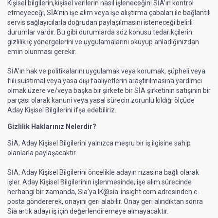
Kişisel bilgilerin,kişisel verilerin nasıl işleneceğini SİA’ın kontrol
etmeyeceği, SİA’nin işe alım veya işe alıştırma çabaları ile bağlantılı
servis sağlayıcılarla doğrudan paylaşılmasını isteneceği belirli
durumlar vardır. Bu gibi durumlarda söz konusu tedarikçilerin
gizlilik iç yönergelerini ve uygulamalarını okuyup anladığınızdan
emin olunması gerekir.
SİA’ın hak ve politikalarını uygulamak veya korumak, şüpheli veya
fiili suistimal veya yasa dışı faaliyetlerin araştırılmasına yardımcı
olmak üzere ve/veya başka bir şirkete bir SİA şirketinin satışının bir
parçası olarak kanuni veya yasal sürecin zorunlu kıldığı ölçüde
Aday Kişisel Bilgilerini ifşa edebiliriz.
Gizlilik Haklarınız Nelerdir?
SİA, Aday Kişisel Bilgilerini yalnızca meşru bir iş ilgisine sahip
olanlarla paylaşacaktır.
SİA, Aday Kişisel Bilgilerini öncelikle adayın rızasına bağlı olarak
işler. Aday Kişisel Bilgilerinin işlenmesinde, işe alım sürecinde
herhangi bir zamanda, Sia’ya
IK@sia-insight.com
adresinden e-
posta göndererek, onayını geri alabilir. Onay geri alındıktan sonra
Sia artık adayı iş için değerlendiremeye almayacaktır.