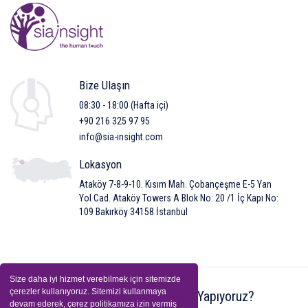
Bize Ulaşın
08:30 - 18:00 (Hafta içi)
+90 216 325 97 95
info@sia-insight.com
Lokasyon
Ataköy 7-8-9-10. Kısım Mah. Çobançeşme E-5 Yan
Yol Cad. Ataköy Towers A Blok No: 20 /1 İç Kapı No:
109 Bakırköy 34158 İstanbul
Size daha iyi hizmet verebilmek için sitemizde
çerezler kullanıyoruz. Sitemizi kullanmaya
Biz Kimiz?
Neler Yapıyoruz?
devam ederek, çerez politikamıza izin vermiş