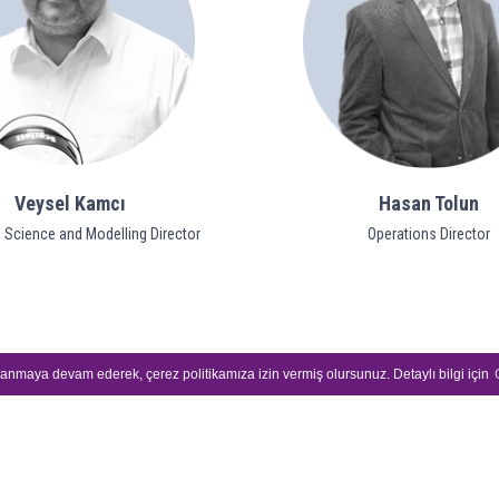
Veysel Kamcı
Hasan Tolun
 Science and Modelling Director
Operations Director
llanmaya devam ederek, çerez politikamıza izin vermiş olursunuz. Detaylı bilgi için