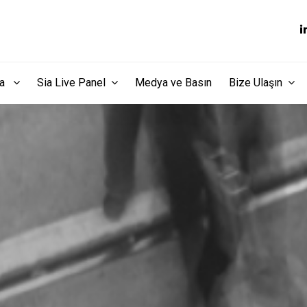
dia
Sia Live Panel
Medya ve Basın
Bize Ulaşın