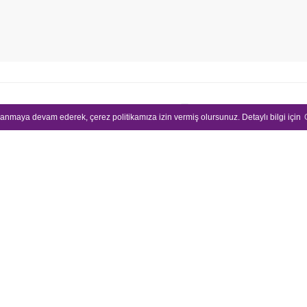
Bize Ulaşın
llanmaya devam ederek, çerez politikamıza izin vermiş olursunuz. Detaylı bilgi için
08:30 - 18:00 (Ha
+90 216 325 97 
info@sia-insigh
yoruz?
Ürettiklerimiz & Değerler
iz
Sia Videolar
Sia Blog
Sia Snap